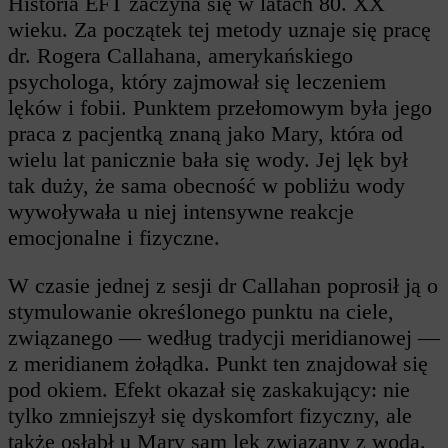
Historia EFT zaczyna się w latach 80. XX
wieku. Za początek tej metody uznaje się pracę
dr. Rogera Callahana, amerykańskiego
psychologa, który zajmował się leczeniem
lęków i fobii. Punktem przełomowym była jego
praca z pacjentką znaną jako Mary, która od
wielu lat panicznie bała się wody. Jej lęk był
tak duży, że sama obecność w pobliżu wody
wywoływała u niej intensywne reakcje
emocjonalne i fizyczne.
W czasie jednej z sesji dr Callahan poprosił ją o
stymulowanie określonego punktu na ciele,
związanego — według tradycji meridianowej —
z meridianem żołądka. Punkt ten znajdował się
pod okiem. Efekt okazał się zaskakujący: nie
tylko zmniejszył się dyskomfort fizyczny, ale
także osłabł u Mary sam lęk związany z wodą.