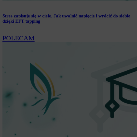
Stres zapisuje się w ciele. Jak uwolnić napięcie i wrócić do siebie
dzięki EFT tapping
POLECAM