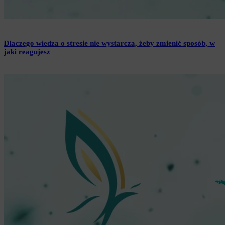
Dlaczego wiedza o stresie nie wystarcza, żeby zmienić sposób, w
jaki reagujesz