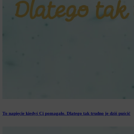
To napięcie kiedyś Ci pomagało. Dlatego tak trudno je dziś puścić