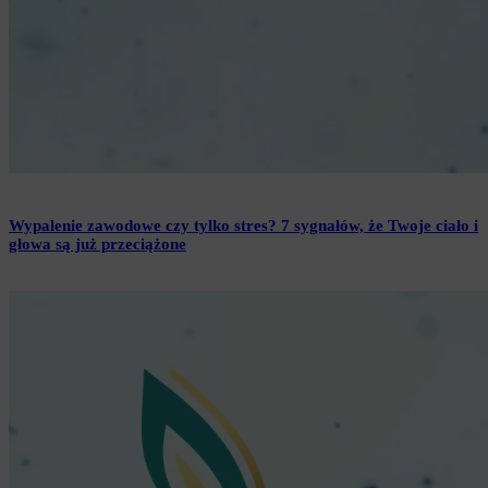
Wypalenie zawodowe czy tylko stres? 7 sygnałów, że Twoje ciało i
głowa są już przeciążone