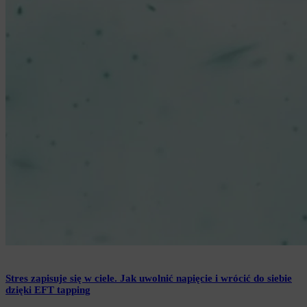
Stres zapisuje się w ciele. Jak uwolnić napięcie i wrócić do siebie
dzięki EFT tapping