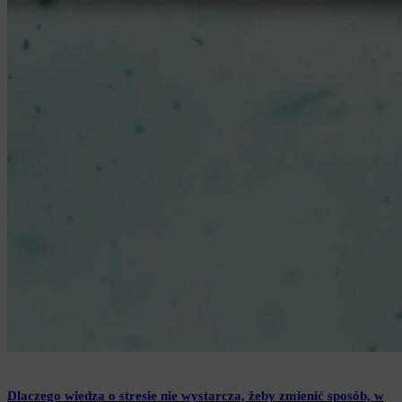
Dlaczego wiedza o stresie nie wystarcza, żeby zmienić sposób, w