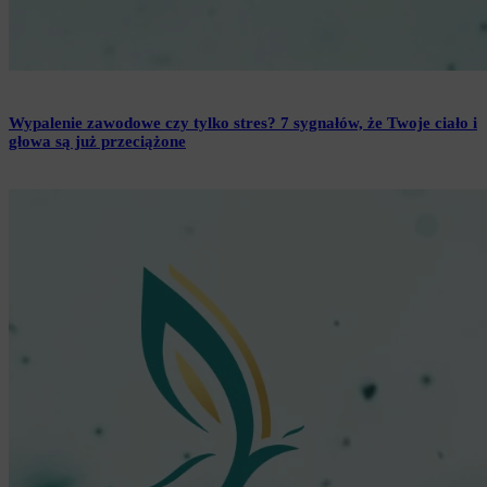
Wypalenie zawodowe czy tylko stres? 7 sygnałów, że Twoje ciało i
głowa są już przeciążone